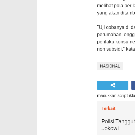
melihat pola per
yang akan ditamb
"Uji cobanya di da
perumahan, enggak
perilaku konsume
non subsidi," kat
NASIONAL
masukkan script ikla
Terkait
Polisi Tangg
Jokowi