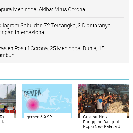
apura Meninggal Akibat Virus Corona
0 Kilogram Sabu dari 72 Tersangka, 3 Diantaranya
ingan Internasional
Pasien Positif Corona, 25 Meninggal Dunia, 15
Sembuh
Tol
gempa 6,9 SR
Gus Ipul Naik
rta
Panggung Dangdut
Koplo New Palapa di
Surabaya