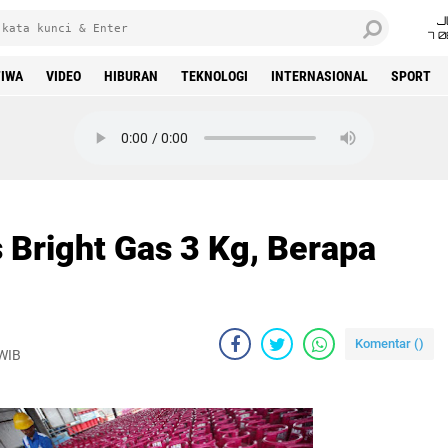
J
7 
TIWA
VIDEO
HIBURAN
TEKNOLOGI
INTERNASIONAL
SPORT
Klik play untuk mendengarkan
 Bright Gas 3 Kg, Berapa
Komentar (
)
 WIB