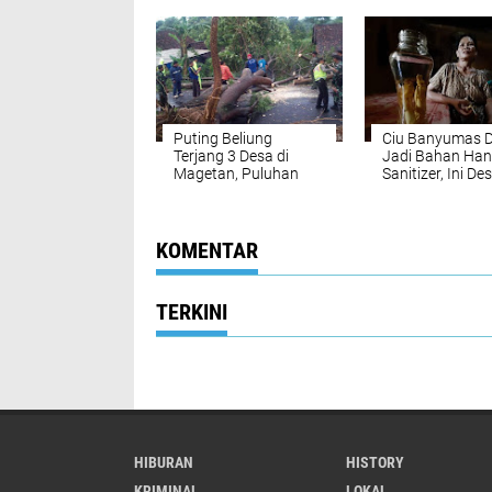
Puting Beliung
Ciu Banyumas Di
Terjang 3 Desa di
Jadi Bahan Ha
Magetan, Puluhan
Sanitizer, Ini De
Rumah Rusak
Produsennya
KOMENTAR
TERKINI
HIBURAN
HISTORY
KRIMINAL
LOKAL