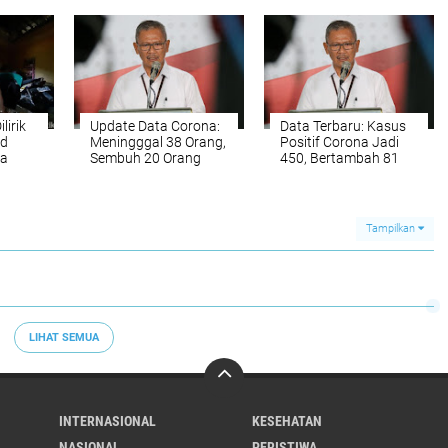
lirik
Update Data Corona:
Data Terbaru: Kasus
nd
Meningggal 38 Orang,
Positif Corona Jadi
sa
Sembuh 20 Orang
450, Bertambah 81
Tampilkan
LIHAT SEMUA
INTERNASIONAL
KESEHATAN
NASIONAL
PERISTIWA