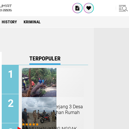
UM'AT
08 2026
HISTORY
KRIMINAL
TERPOPULER
Puting Beliung Terjang 3 Desa
di Magetan, Puluhan Rumah
Rusak
HP MUAHAL YANG NGGAK