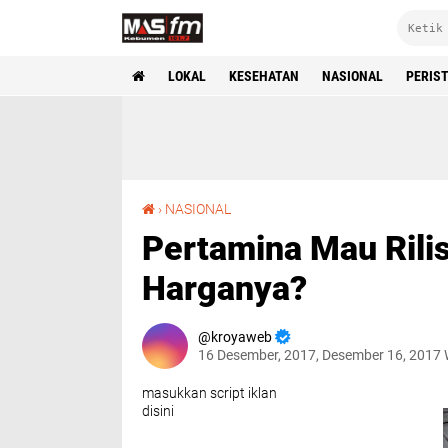
LOKAL
KESEHATAN
NASIONAL
PERIS
Pertamina Mau Rilis Bright Gas 3 Kg, Berapa Harganya?
›
NASIONAL
Pertamina Mau Rilis
Harganya?
kroyaweb
16 Desember, 2017, Desember 16, 2017
masukkan script iklan
disini