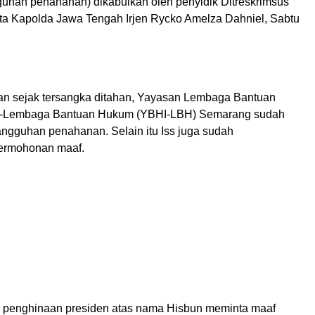
gguhan penahanan) dikabulkan oleh penyidik Ditreskrimsus
ata Kapolda Jawa Tengah Irjen Rycko Amelza Dahniel, Sabtu
n sejak tersangka ditahan, Yayasan Lembaga Bantuan
a-Lembaga Bantuan Hukum (YBHI-LBH) Semarang sudah
gguhan penahanan. Selain itu Iss juga sudah
ermohonan maaf.
 penghinaan presiden atas nama Hisbun meminta maaf