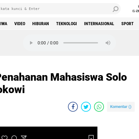
6 0
TIWA
VIDEO
HIBURAN
TEKNOLOGI
INTERNASIONAL
SPORT
Klik play untuk mendengarkan
 Penahanan Mahasiswa Solo
okowi
Komentar (
)