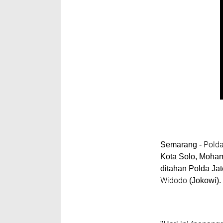
Pold
Semarang
-
Kota Solo, Moham
ditahan Polda Ja
Widodo
(Jokowi).