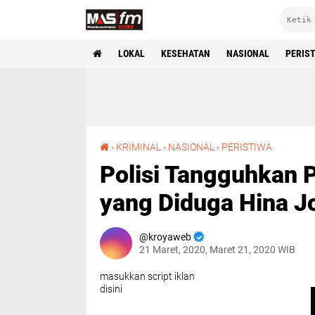
LOKAL
KESEHATAN
NASIONAL
PERIS
Polisi Tangguhkan Penahanan Mahasiswa Solo yang Diduga Hina Jokowi
›
KRIMINAL
›
NASIONAL
›
PERISTIWA
Polisi Tangguhkan
yang Diduga Hina J
kroyaweb
21 Maret, 2020, Maret 21, 2020 WIB
masukkan script iklan
disini