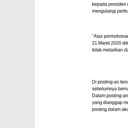
kepada presiden 
mengulangi perbu
"Atas permohonan
21 Maret 2020 dik
tidak melarikan 
Di
posting
-an ter
sebelumnya berna
Dalam
posting
-an
yang dianggap me
posting
dalam ak