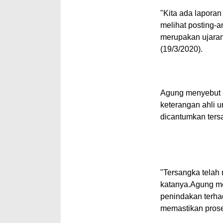
"Kita ada laporan
melihat
posting
-a
merupakan ujaran
(19/3/2020).
Agung menyebut
keterangan ahli u
dicantumkan ters
"Tersangka tela
katanya.Agung me
penindakan terha
memastikan prose