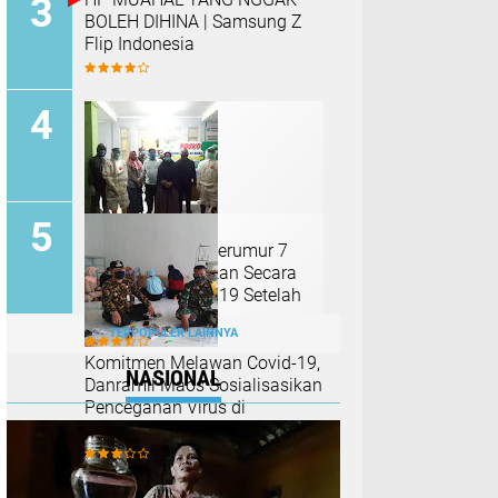
BOLEH DIHINA | Samsung Z
Flip Indonesia
Jenazah Balita Berumur 7
Bulan Dimakamkan Secara
Protokoler Covid-19 Setelah
Didiagnosa PDP
TERPOPULER LAINNYA
Komitmen Melawan Covid-19,
NASIONAL
Danramil Maos Sosialisasikan
Pencegahan Virus di
Pedesaan