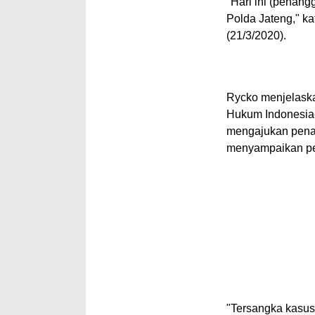
"Hari ini (penan
Polda Jateng," k
(21/3/2020).
Rycko menjelaska
Hukum Indonesi
mengajukan penan
menyampaikan p
"Tersangka kasus