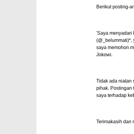
Berikut
posting
-a
'Saya menyadari 
(@_belummati)*, y
saya memohon maa
Jokowi.
Tidak ada niatan
pihak. Postingan
saya terhadap ke
Terimakasih dan